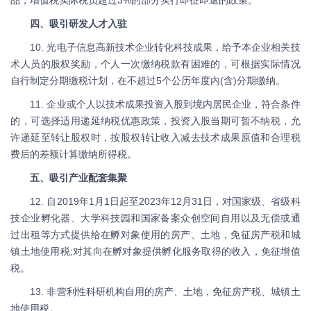
品，增值税实际税负超过3%的部分实行即征即退的政策。
四、吸引研发人才入驻
10. 光电子信息高新技术企业转化科技成果，给予本企业相关技
术人员的股权奖励，个人一次缴纳税款有困难的，可根据实际情况
自行制定分期缴税计划，在不超过5个公历年度内(含)分期缴纳。
11. 企业或个人以技术成果投资入股到境内居民企业，符合条件
的，可选择适用递延纳税优惠政策，投资入股当期可暂不纳税，允
许递延至转让股权时，按股权转让收入减去技术成果原值和合理税
费后的差额计算缴纳所得税。
五、吸引产业配套集聚
12. 自2019年1月1日起至2023年12月31日，对国家级、省级科
技企业孵化器、大学科技园和国家备案众创空间自用以及无偿或通
过出租等方式提供给在孵对象使用的房产、土地，免征房产税和城
镇土地使用税;对其向在孵对象提供孵化服务取得的收入，免征增值
税。
13. 非营利性科研机构自用的房产、土地，免征房产税、城镇土
地使用税。