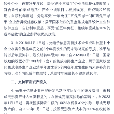
软件企业，自获利年度起，享受“两免三减半”企业所得税优惠政策；
符合条件的集成电路生产企业或项目，根据线宽、投资额和经营
期，自获利年度起，分别享受“十年免征”“五免五减半”和“两免三减
半”企业所得税优惠政策；属于国家鼓励的重点集成电路设计企业和
软件企业，自获利年度起，享受“前五年免征，接续年度减按10%的
税率征收”的企业所得税优惠政策。
3. 自2018年1月1日起，光电子信息高新技术企业或科技型中小
企业在具备资格年度之前5个年度发生的尚未弥补完的亏损，准予结
转以后年度弥补，最长结转年限为10年；自2020年1月1日起，国家
鼓励的线宽小于130纳米（含）的集成电路生产企业，属于国家鼓励
的集成电路生产企业清单年度之前5个纳税年度发生的尚未弥补完的
亏损，准予向以后年度结转，总结转年限最长不得超过10年。
二、支持研发资产投入
4. 光电子信息企业开展研发活动中实际发生的研发费用，未形
成无形资产计入当期损益的，在按规定据实扣除的基础上，自2023
年1月1日起，再按照实际发生额的100%在税前加计扣除；形成无形
资产的，自2023年1月1日起，按照无形资产成本的200%在税前摊